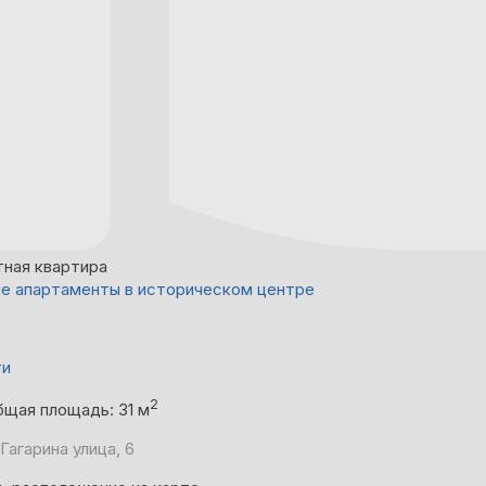
тная квартира
е апартаменты в историческом центре
ти
2
бщая площадь: 31 м
Гагарина улица, 6