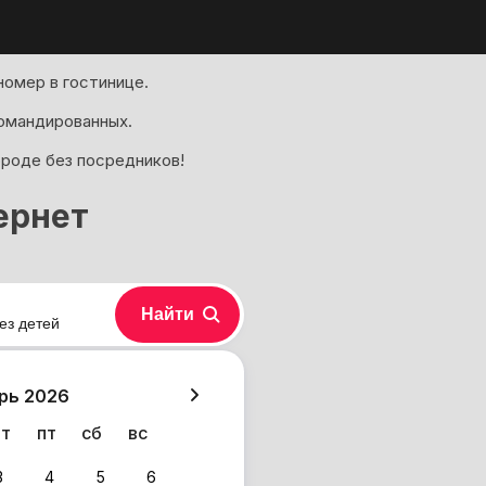
номер в гостинице.
омандированных.
ороде без посредников!
ернет
Найти
ез детей
хазия
рь 2026
чт
пт
сб
вс
3
4
5
6