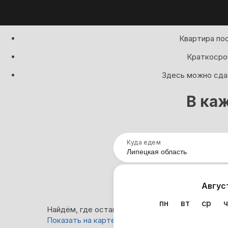
Квартира пос
Краткосроч
Здесь можно сдат
В ка
Куда едем
Нап
Авгус
пн
вт
ср
ч
Найдём, где остановиться : 849 вариантов
Показать на карте