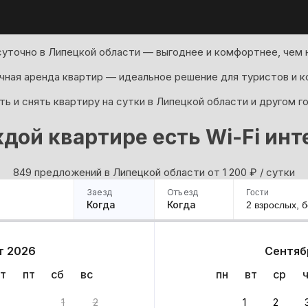
уточно в Липецкой области — выгоднее и комфортнее, чем 
ная аренда квартир — идеальное решение для туристов и к
ь и снять квартиру на сутки в Липецкой области и другом г
ждой квартире есть Wi-Fi инт
849 предложений в Липецкой области oт 1 200
₽
/ сутки
Заезд
Отъезд
Гости
Когда
Когда
2 взрослых,
б
ример
Санкт-Петербург
Москва
Сочи
Минск
Казань
Дагестан
Кисловодск
Аб
т 2026
Сентяб
Квартиры
Гостиницы
Дома
Частный сектор
т
пт
сб
вс
пн
вт
ср
1
2
1
2