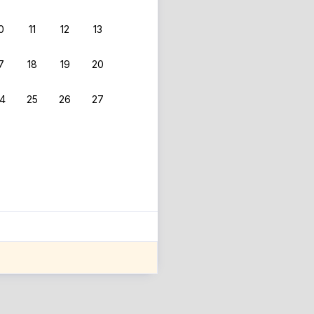
0
11
12
13
7
18
19
20
4
25
26
27
ле оценки проживания.