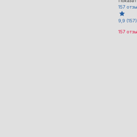
Показат
157 отз
9,9
(157)
157 отз