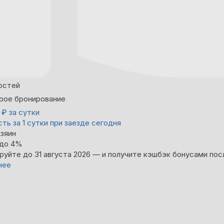
остей
рое бронирование
0
₽
за сутки
ть за 1 сутки при заезде сегодня
зяин
 до 4%
руйте до 31 августа 2026 — и получите кэшбэк бонусами пос
нее