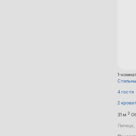
1-комна
Стильны
4 гостя
2 крова
2
31 м
О
Липецк, 