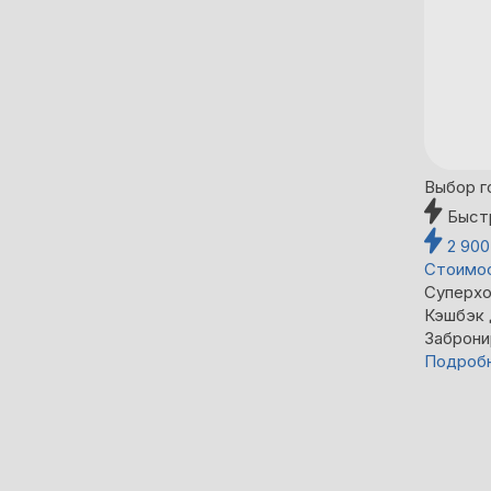
Выбор г
Быст
2 90
Стоимос
Суперхо
Кэшбэк
Заброни
Подроб